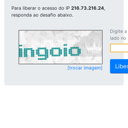
Para liberar o acesso
do IP
216.73.216.24
,
responda ao desafio abaixo.
Digite 
lado no
[trocar imagem]